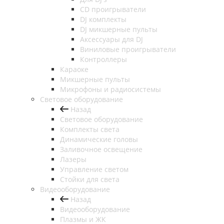
CD проигрыватели
DJ комплекты
DJ микшерные пульты
Аксессуары для DJ
Виниловые проигрыватели
Контроллеры
Караоке
Микшерные пульты
Микрофоны и радиосистемы
Световое оборудование
Назад
Световое оборудование
Комплекты света
Динамические головы
Заливочное освещение
Лазеры
Управление светом
Стойки для света
Видеооборудование
Назад
Видеооборудование
Плазмы и ЖК