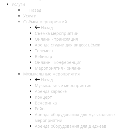
Услуги
Назад
Услуги
Съёмка мероприятий
Назад
Съёмка мероприятий
Онлайн - трансляция
Аренда студии для видеосъёмок
Телемост
Вебинар
Онлайн - конференция
Мероприятия - онлайн
Музыкальные мероприятия
Назад
Музыкальные мероприятия
Аренда караоке
Концерт
Вечеринка
Рейв
Аренда оборудования для музыкальных
мероприятий
Аренда оборудования для Диджеев