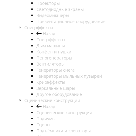
Проекторы
Светодиодные экраны
Видеомикшеры
Презентационное оборудование
Спецэффекты
Назад
Спецэффекты
Дым машины
Конфетти пушки
Пеногенераторы
Вентиляторы
Генераторы снега
Генераторы мыльных пузырей
Криоэффекты
Зеркальные шары
Другое оборудование
Сценические конструкции
Назад
Сценические конструкции
Подиумы
Сцены
Подъёмники и элеваторы