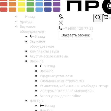
Назад
0
Аренда
Звуковое
+7 (495) 128-77-23
оборудование
Заказать звонок
Назад
Звуковое
оборудование
Комплекты звука
Акустические системы
Backline
Назад
Backline
Ударные установки
Клавишные инструменты
Усилители, кабинеты и комбо для гитар
Инструментальные микрофоны
Аксессуары для backline
Для DJ's
Назад
Для DJ's