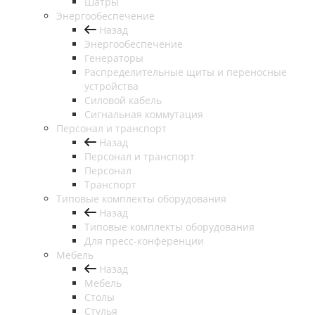
Шатры
Энергообеспечение
Назад
Энергообеспечение
Генераторы
Распределительные щиты и переносные
устройства
Силовой кабель
Сигнальная коммутация
Персонал и транспорт
Назад
Персонал и транспорт
Персонал
Транспорт
Типовые комплекты оборудования
Назад
Типовые комплекты оборудования
Для пресс-конференции
Мебель
Назад
Мебель
Столы
Стулья