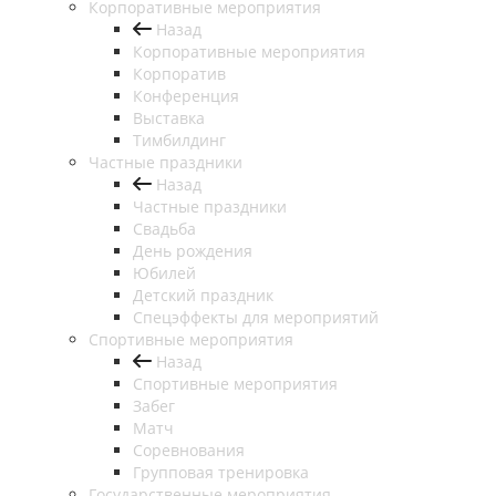
Корпоративные мероприятия
Назад
Корпоративные мероприятия
Корпоратив
Конференция
Выставка
Тимбилдинг
Частные праздники
Назад
Частные праздники
Свадьба
День рождения
Юбилей
Детский праздник
Спецэффекты для мероприятий
Спортивные мероприятия
Назад
Спортивные мероприятия
Забег
Матч
Соревнования
Групповая тренировка
Государственные мероприятия