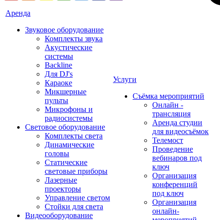
Аренда
Звуковое оборудование
Комплекты звука
Акустические
системы
Backline
Для DJ's
Услуги
Караоке
Микшерные
Съёмка мероприятий
пульты
Онлайн -
Микрофоны и
трансляция
радиосистемы
Аренда студии
Световое оборудование
для видеосъёмок
Комплекты света
Телемост
Динамические
Проведение
головы
вебинаров под
Статические
ключ
световые приборы
Организация
Лазерные
конференций
проекторы
под ключ
Управление светом
Организация
Стойки для света
онлайн-
Видеооборудование
мероприятий