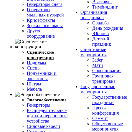
Выставка
Генераторы снега
Тимбилдинг
Генераторы
Организация
мыльных пузырей
праздников
Криоэффекты
Свадьба
Зеркальные шары
День рождения
Другое
Юбилей
оборудование
Детский
праздник
Спортивные
Сценические
мероприятия
конструкции
Забег
Подиумы
Матч
Сцены
Соревнования
Подъёмники и
Групповая
элеваторы
тренировка
Шатры
Государственные
Мебель
мероприятия
Государственные
Энергообеспечение
праздники
Генераторы
Пресс-
Распределительные
конференция
щиты и переносные
Саммит
устройства
Общественные
Силовые кабели
мероприятия
Сигнальная