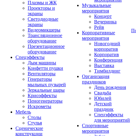
Плазмы и ЖК
Музыкальные
Проекторы и
мероприятия
экраны
Концерт
Светодиодные
Вечеринка
экраны
Рейв
Видеомикшеры
П
Корпоративные
Трансляционное
мероприятия
оборудование
Новогодний
Презентационное
корпоратив
оборудование
Корпоратив
Спецэффекты
Конференция
Дым машины
Выставка
Конфетти пушки
Тимбилдинг
Вентиляторы
Организация
Генераторы
праздников
мыльных пузырей
День рождения
Зеркальные шары
Свадьба
Криоэффекты
Юбилей
Пеногенераторы
Детский
Искрометы
праздник
Мебель
Спецэффекты
Столы
для мероприятий
Стулья
Спортивные
Сценические
мероприятия
конструкции