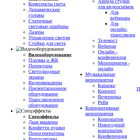
Аренда студии
Комплекты света
для видеосъёмок
Динамические
Для
головы
вебинара
Cтатичные
Для
световые приборы
онлайн-
Лазеры
трансляции
Управление светом
Телемост
Стойки для света
Вебинар
Онлайн -
Видеооборудование
конференция
Плазмы и ЖК
Мероприятия -
Проекторы
онлайн
Светодиодные
Музыкальные
экраны
мероприятия
Видеомикшеры
Караоке
Презентационное
П
Концерт
оборудование
Вечеринка
Трансляционное
Рейв
оборудование
Корпоративные
мероприятия
Спецэффекты
Корпоратив
Дым машины
Новогодний
Конфетти пушки
корпоратив
Пеногенераторы
Конференция
Вентиляторы