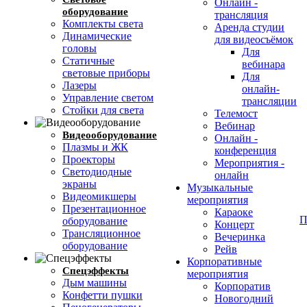
Онлайн -
оборудование
трансляция
Комплекты света
Аренда студии
Динамические
для видеосъёмок
головы
Для
Cтатичные
вебинара
световые приборы
Для
Лазеры
онлайн-
Управление светом
трансляции
Стойки для света
Телемост
Вебинар
Видеооборудование
Онлайн -
Плазмы и ЖК
конференция
Проекторы
Мероприятия -
Светодиодные
онлайн
экраны
Музыкальные
Видеомикшеры
мероприятия
Презентационное
Караоке
П
оборудование
Концерт
Трансляционное
Вечеринка
оборудование
Рейв
Корпоративные
Спецэффекты
мероприятия
Дым машины
Корпоратив
Конфетти пушки
Новогодний