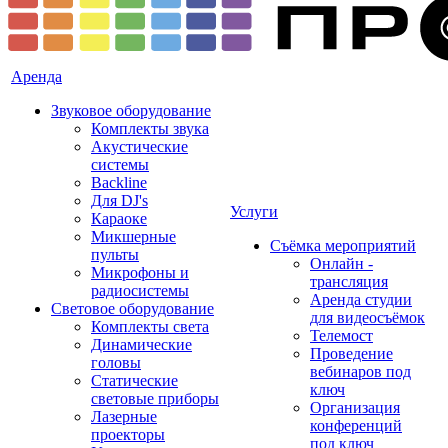
Аренда
Звуковое оборудование
Комплекты звука
Акустические
системы
Backline
Для DJ's
Услуги
Караоке
Микшерные
Съёмка мероприятий
пульты
Онлайн -
Микрофоны и
трансляция
радиосистемы
Аренда студии
Световое оборудование
для видеосъёмок
Комплекты света
Телемост
Динамические
Проведение
головы
вебинаров под
Статические
ключ
световые приборы
Организация
Лазерные
конференций
проекторы
под ключ