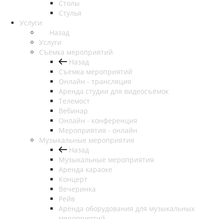
Столы
Стулья
Услуги
Назад
Услуги
Съёмка мероприятий
Назад
Съёмка мероприятий
Онлайн - трансляция
Аренда студии для видеосъёмок
Телемост
Вебинар
Онлайн - конференция
Мероприятия - онлайн
Музыкальные мероприятия
Назад
Музыкальные мероприятия
Аренда караоке
Концерт
Вечеринка
Рейв
Аренда оборудования для музыкальных
мероприятий