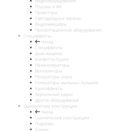
Видеооборудование
Плазмы и ЖК
Проекторы
Светодиодные экраны
Видеомикшеры
Презентационное оборудование
Спецэффекты
Назад
Спецэффекты
Дым машины
Конфетти пушки
Пеногенераторы
Вентиляторы
Генераторы снега
Генераторы мыльных пузырей
Криоэффекты
Зеркальные шары
Другое оборудование
Сценические конструкции
Назад
Сценические конструкции
Подиумы
Сцены