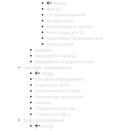
Назад
Для DJ's
CD проигрыватели
DJ комплекты
DJ микшерные пульты
Аксессуары для DJ
Виниловые проигрыватели
Контроллеры
Караоке
Микшерные пульты
Микрофоны и радиосистемы
Световое оборудование
Назад
Световое оборудование
Комплекты света
Динамические головы
Заливочное освещение
Лазеры
Управление светом
Стойки для света
Видеооборудование
Назад