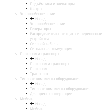
Подъёмники и элеваторы
Шатры
Энергообеспечение
Назад
Энергообеспечение
Генераторы
Распределительные щиты и переносные
устройства
Силовой кабель
Сигнальная коммутация
Персонал и транспорт
Назад
Персонал и транспорт
Персонал
Транспорт
Типовые комплекты оборудования
Назад
Типовые комплекты оборудования
Для пресс-конференции
Мебель
Назад
Мебель