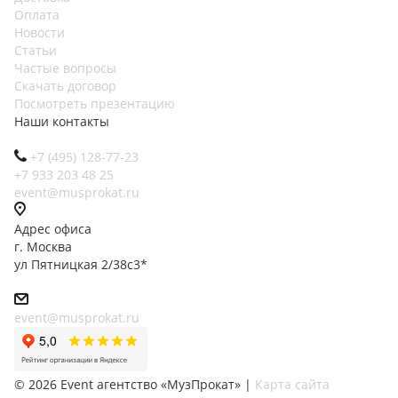
Оплата
Новости
Статьи
Частые вопросы
Скачать договор
Посмотреть презентацию
Наши контакты
+7 (495) 128-77-23
+7 933 203 48 25
event@musprokat.ru
Адрес офиса
г. Москва
ул Пятницкая 2/38с3*
event@musprokat.ru
©
2026
Event агентство «МузПрокат» |
Карта сайта