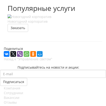
Популярные услуги
Новогодний корпоратив
Онла
от 1
Заказать
За
Поделиться
Назад к "Управление светом"
Подписывайтесь на новости и акции:
Компания
Сотрудники
Вакансии
Отзывы