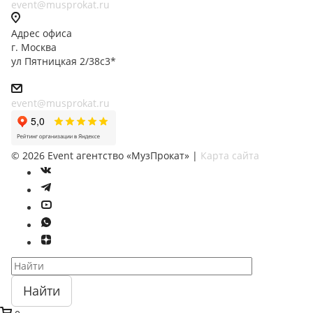
event@musprokat.ru
Адрес офиса
г. Москва
ул Пятницкая 2/38с3*
event@musprokat.ru
©
2026
Event агентство «МузПрокат» |
Карта сайта
Найти