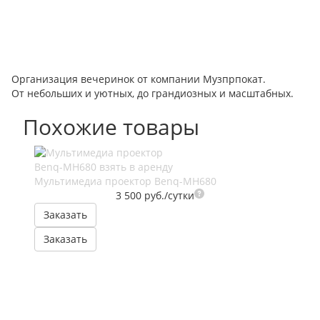
Организация вечеринок от компании Музпрпокат.
От небольших и уютных, до грандиозных и масштабных.
Похожие товары
Мультимедиа проектор Benq-MH680
3 500 руб./сутки
Заказать
Заказать
По
p