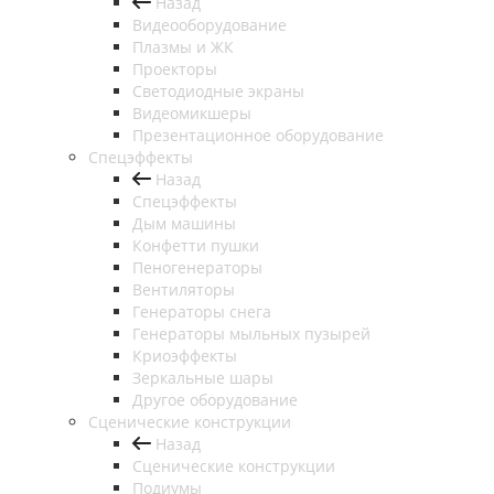
Назад
Видеооборудование
Плазмы и ЖК
Проекторы
Светодиодные экраны
Видеомикшеры
Презентационное оборудование
Спецэффекты
Назад
Спецэффекты
Дым машины
Конфетти пушки
Пеногенераторы
Вентиляторы
Генераторы снега
Генераторы мыльных пузырей
Криоэффекты
Зеркальные шары
Другое оборудование
Сценические конструкции
Назад
Сценические конструкции
Подиумы