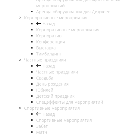
мероприятий
Аренда оборудования для Диджеев
Корпоративные мероприятия
Назад
Корпоративные мероприятия
Корпоратив
Конференция
Выставка
Тимбилдинг
Частные праздники
Назад
Частные праздники
Свадьба
День рождения
Юбилей
Детский праздник
Спецэффекты для мероприятий
Спортивные мероприятия
Назад
Спортивные мероприятия
Забег
Матч