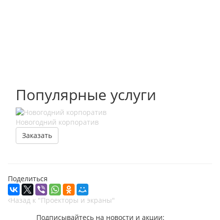
Популярные услуги
Новогодний корпоратив
Онла
от 1
Заказать
За
Поделиться
Назад к "Проекторы и экраны"
Подписывайтесь на новости и акции: