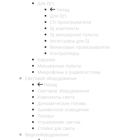
Для DJ's
Назад
Для DJ's
CD проигрыватели
DJ комплекты
DJ микшерные пульты
Аксессуары для DJ
Виниловые проигрыватели
Контроллеры
Караоке
Микшерные пульты
Микрофоны и радиосистемы
Световое оборудование
Назад
Световое оборудование
Комплекты света
Динамические головы
Заливочное освещение
Лазеры
Управление светом
Стойки для света
Видеооборудование