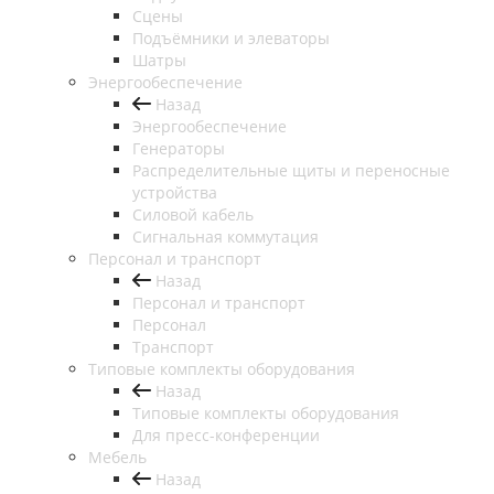
Сцены
Подъёмники и элеваторы
Шатры
Энергообеспечение
Назад
Энергообеспечение
Генераторы
Распределительные щиты и переносные
устройства
Силовой кабель
Сигнальная коммутация
Персонал и транспорт
Назад
Персонал и транспорт
Персонал
Транспорт
Типовые комплекты оборудования
Назад
Типовые комплекты оборудования
Для пресс-конференции
Мебель
Назад