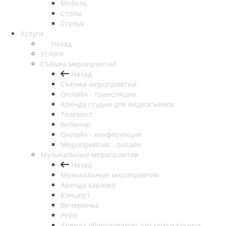
Мебель
Столы
Стулья
Услуги
Назад
Услуги
Съёмка мероприятий
Назад
Съёмка мероприятий
Онлайн - трансляция
Аренда студии для видеосъёмок
Телемост
Вебинар
Онлайн - конференция
Мероприятия - онлайн
Музыкальные мероприятия
Назад
Музыкальные мероприятия
Аренда караоке
Концерт
Вечеринка
Рейв
Аренда оборудования для музыкальных