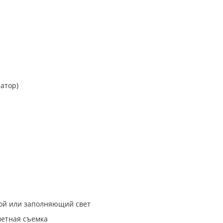
атор)
вой или заполняющий свет
метная съемка