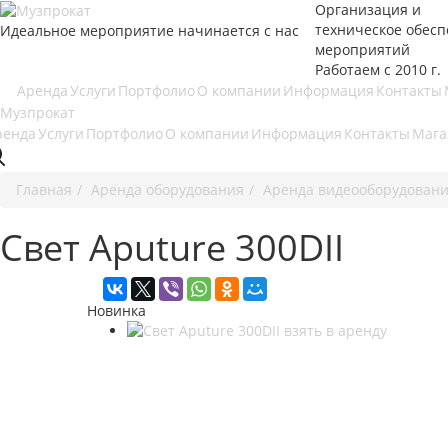
Организация и
техническое обес
Идеальное мероприятие начинается с нас
мероприятий
Работаем с 2010 г.
Аренда
Услуги
Портфолио
О компании
Информация
Контакты
ренда
Услуги
Портфолио
О компании
Информация
Контакты
Мага
Главная
Аренда оборудования
Аренда видеооборудован
Свет Aputure 300DII
Новинка