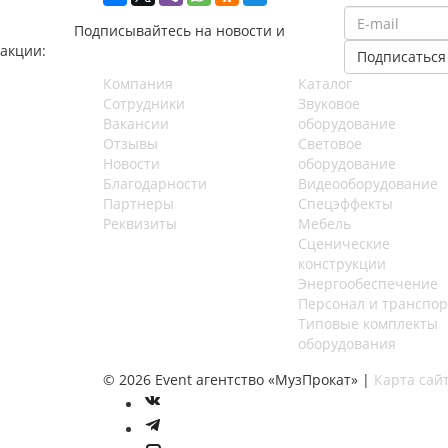
Подписывайтесь на новости и
акции:
Компания
Каталог
Сотрудники
Звуковое
Вакансии
оборудование
Отзывы
Световое
Новости
оборудование
Благодарности
Видеооборудование
Партнеры
Спецэффекты
Реквизиты
Мебель
Сценические
конструкции
Энергообеспечение
Персонал и транспор
Типовые комплекты
оборудования
©
2026
Event агентство «МузПрокат» |
Карта сай