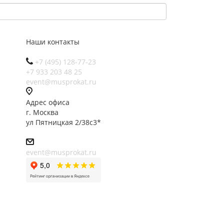
Наши контакты
+7 (495) 128-77-23
+7 933 203 48 25
event@musprokat.ru
Адрес офиса
г. Москва
ул Пятницкая 2/38с3*
event@musprokat.ru