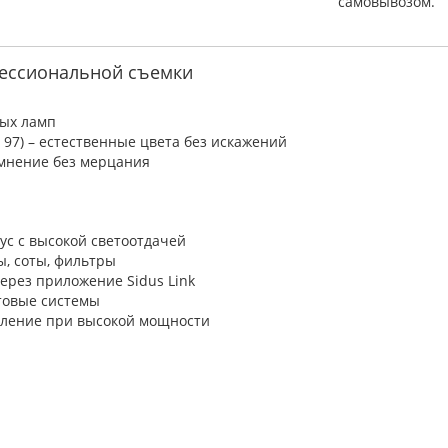
самовывозом.
ессиональной съемки
ных ламп
 97) – естественные цвета без искажений
емнение без мерцания
ус с высокой светоотдачей
ы, соты, фильтры
через приложение Sidus Link
товые системы
бление при высокой мощности