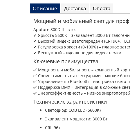
Описание
Доставка
Оплата
Мощный и мобильный свет для проф
Aputure 300D II – это:
✔ Яркость 5600K – эквивалент 3000 Вт галоген
✔ Высокий индекс цветопередачи (CRI 96+, TLCI
✔ Регулировка яркости (0-100%) – плавное зат
✔ Бесшумный – идеально для видеосъемки
Ключевые преимущества
✅ Мощность и мобильность – компактный корп
✅ Совместимость с аксессуарами – мягкие бокс
✅ Управление по Bluetooth – настройка света 
✅ Поддержка DMX – интеграция в сложные све
✅ Энергоэффективность – низкое энергопотре
Технические характеристики
Светодиод: COB LED (5600K)
Эквивалент мощности: 3000 Вт
CRI: 96+