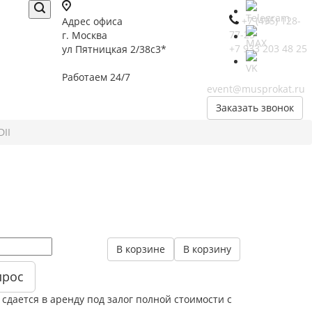
+7 (495) 128-
Адрес офиса
77-23
г. Москва
+7 933 203 48 25
ул Пятницкая 2/38с3*
Работаем 24/7
event@musprokat.ru
Заказать звонок
DII
В корзине
В корзину
прос
сдается в аренду под залог полной стоимости с