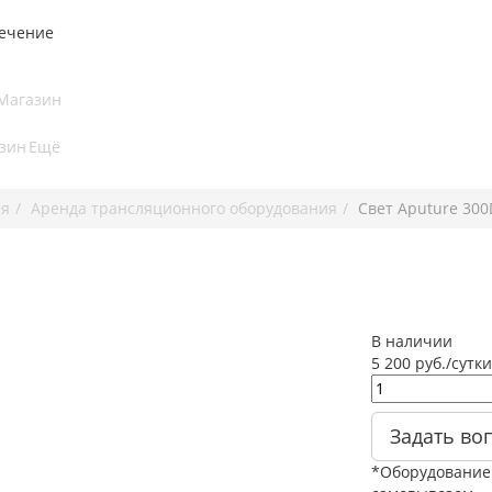
печение
Магазин
зин
Ещё
ия
Аренда трансляционного оборудования
Свет Aputure 300
В наличии
5 200 руб./сутки
Задать во
*Оборудование 