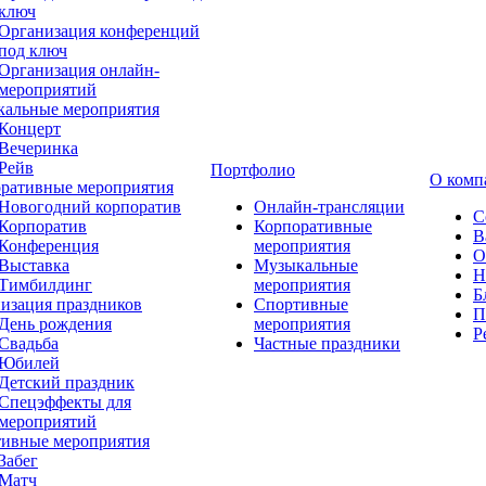
ключ
Организация конференций
под ключ
Организация онлайн-
мероприятий
альные мероприятия
Концерт
Вечеринка
Рейв
Портфолио
О комп
ративные мероприятия
Новогодний корпоратив
Онлайн-трансляции
С
Корпоратив
Корпоративные
В
Конференция
мероприятия
О
Выставка
Музыкальные
Н
Тимбилдинг
мероприятия
Б
изация праздников
Спортивные
П
День рождения
мероприятия
Р
Свадьба
Частные праздники
Юбилей
Детский праздник
Спецэффекты для
мероприятий
ивные мероприятия
Забег
Матч