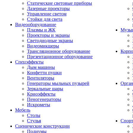
Статические световые приборы
Лазерные проекторы
Управление светом
Стойки для света
Видеооборудование
Плазмы и ЖК
Музык
Проекторы и экраны
Светодиодные экраны
Видеомикшеры
Трансляционное оборудование
Корпо
Презентационное оборудование
Спецэффекты
Дым машины
Конфетти пушки
Вентиляторы
Генераторы мыльных пузырей
Орган
Зеркальные шары
Криоэффекты
Пеногенераторы
Искрометы
Мебель
Столы
Стулья
Спорт
Сценические конструкции
Подиумы