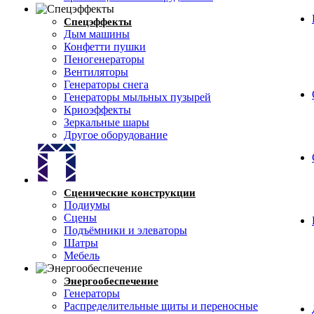
Спецэффекты
Дым машины
Конфетти пушки
Пеногенераторы
Вентиляторы
Генераторы снега
Генераторы мыльных пузырей
Криоэффекты
Зеркальные шары
Другое оборудование
Сценические конструкции
Подиумы
Сцены
Подъёмники и элеваторы
Шатры
Мебель
Энергообеспечение
Генераторы
Распределительные щиты и переносные