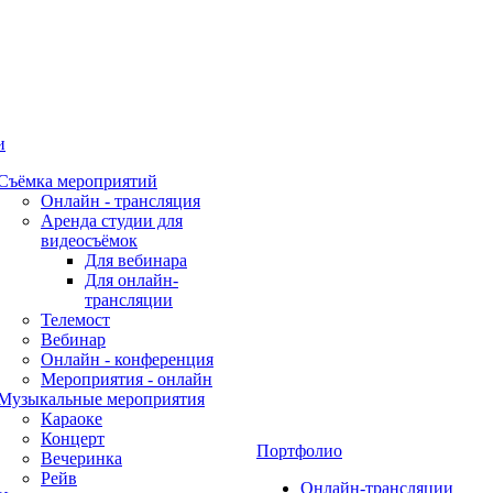
и
Съёмка мероприятий
Онлайн - трансляция
Аренда студии для
видеосъёмок
Для вебинара
Для онлайн-
трансляции
Телемост
Вебинар
Онлайн - конференция
Мероприятия - онлайн
Музыкальные мероприятия
Караоке
Концерт
Портфолио
Вечеринка
Рейв
Онлайн-трансляции