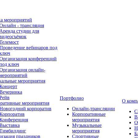
а мероприятий
Онлайн - трансляция
Аренда студии для
видеосъёмок
Телемост
Проведение вебинаров под
ключ
Организация конференций
под ключ
Организация онлайн-
мероприятий
альные мероприятия
Концерт
Вечеринка
Рейв
Портфолио
О комп
ративные мероприятия
Новогодний корпоратив
Онлайн-трансляции
С
Корпоратив
Корпоративные
В
Конференция
мероприятия
О
Выставка
Музыкальные
Н
Тимбилдинг
мероприятия
Б
изация праздников
Спортивные