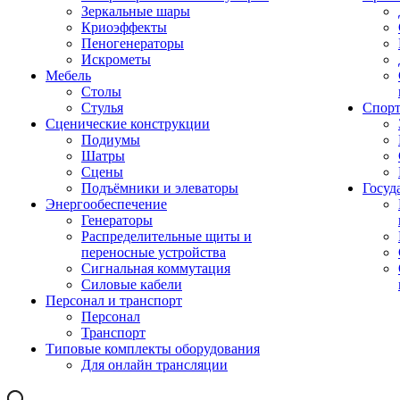
Зеркальные шары
Криоэффекты
Пеногенераторы
Искрометы
Мебель
Столы
Стулья
Спорт
Сценические конструкции
Подиумы
Шатры
Сцены
Подъёмники и элеваторы
Госуд
Энергообеспечение
Генераторы
Распределительные щиты и
переносные устройства
Сигнальная коммутация
Силовые кабели
Персонал и транспорт
Персонал
Транспорт
Типовые комплекты оборудования
Для онлайн трансляции