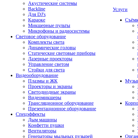
Акустические системы
Backline
Услуги
Для DJ's
Караоке
Съёмк
Микшерные пульты
Микрофоны и радиосистемы
Световое оборудование
Комплекты света
Динамические головы
Статические световые приборы
Лазерные проекторы
Управление светом
Стойки для света
Видеооборудование
Плазмы и ЖК
Музык
Проекторы и экраны
Светодиодные экраны
Видеомикшеры
Трансляционное оборудование
Корпо
Презентационное оборудование
Спецэффекты
Дым машины
Конфетти пушки
Вентиляторы
Генераторы мыльных пузырей
Орган