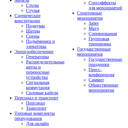
Мебель
Спецэффекты
Столы
для мероприятий
Стулья
Спортивные
Сценические
мероприятия
конструкции
Забег
Подиумы
Матч
Шатры
Соревнования
Сцены
Групповая
Подъёмники и
тренировка
элеваторы
Государственные
Энергообеспечение
мероприятия
Генераторы
Государственные
Распределительные
праздники
щиты и
Пресс-
переносные
конференция
устройства
Саммит
Сигнальная
Общественные
коммутация
мероприятия
Силовые кабели
Персонал и транспорт
Персонал
Транспорт
Типовые комплекты
оборудования
Для онлайн