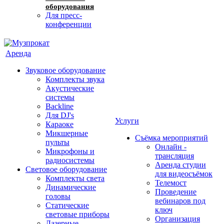
оборудования
Для пресс-
конференции
Аренда
Звуковое оборудование
Комплекты звука
Акустические
системы
Backline
Для DJ's
Услуги
Караоке
Микшерные
Съёмка мероприятий
пульты
Онлайн -
Микрофоны и
трансляция
радиосистемы
Аренда студии
Световое оборудование
для видеосъёмок
Комплекты света
Телемост
Динамические
Проведение
головы
вебинаров под
Статические
ключ
световые приборы
Организация
Лазерные