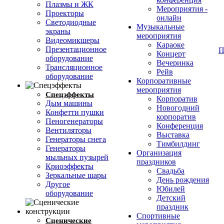
Плазмы и ЖК
Мероприятия -
Проекторы
онлайн
Светодиодные
Музыкальные
экраны
мероприятия
Видеомикшеры
Караоке
Презентационное
П
Концерт
оборудование
Вечеринка
Трансляционное
Рейв
оборудование
Корпоративные
мероприятия
Спецэффекты
Корпоратив
Дым машины
Новогодний
Конфетти пушки
корпоратив
Пеногенераторы
Конференция
Вентиляторы
Выставка
Генераторы снега
Тимбилдинг
Генераторы
Организация
мыльных пузырей
праздников
Криоэффекты
Свадьба
Зеркальные шары
День рождения
Другое
Юбилей
оборудование
Детский
праздник
Спортивные
Сценические