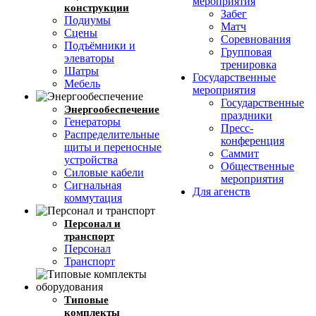
мероприятия
конструкции
Забег
Подиумы
Матч
Сцены
Соревнования
Подъёмники и
Групповая
элеваторы
тренировка
Шатры
Государственные
Мебель
мероприятия
Государственные
Энергообеспечение
праздники
Генераторы
Пресс-
Распределительные
конференция
щиты и переносные
Саммит
устройства
Общественные
Силовые кабели
мероприятия
Сигнальная
Для агенств
коммутация
Персонал и
транспорт
Персонал
Транспорт
Типовые
комплекты