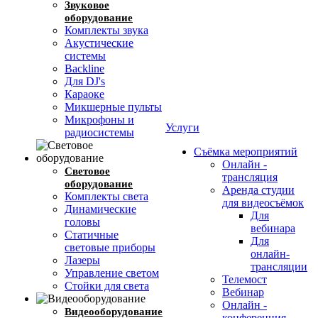
Звуковое
оборудование
Комплекты звука
Акустические
системы
Backline
Для DJ's
Караоке
Микшерные пульты
Микрофоны и
Услуги
радиосистемы
Съёмка мероприятий
Онлайн -
Световое
трансляция
оборудование
Аренда студии
Комплекты света
для видеосъёмок
Динамические
Для
головы
вебинара
Cтатичные
Для
световые приборы
онлайн-
Лазеры
трансляции
Управление светом
Телемост
Стойки для света
Вебинар
Онлайн -
Видеооборудование
конференция