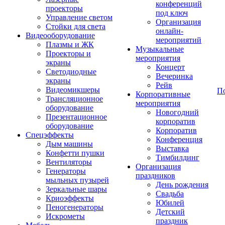
конференций
проекторы
под ключ
Управление светом
Организация
Стойки для света
онлайн-
Видеооборудование
мероприятий
Плазмы и ЖК
Музыкальные
Проекторы и
мероприятия
экраны
Концерт
Светодиодные
Вечеринка
экраны
Рейв
Видеомикшеры
П
Корпоративные
Трансляционное
мероприятия
оборудование
Новогодний
Презентационное
корпоратив
оборудование
Корпоратив
Спецэффекты
Конференция
Дым машины
Выставка
Конфетти пушки
Тимбилдинг
Вентиляторы
Организация
Генераторы
праздников
мыльных пузырей
День рождения
Зеркальные шары
Свадьба
Криоэффекты
Юбилей
Пеногенераторы
Детский
Искрометы
праздник