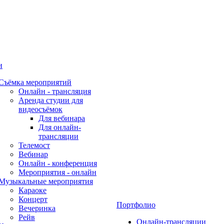
и
Съёмка мероприятий
Онлайн - трансляция
Аренда студии для
видеосъёмок
Для вебинара
Для онлайн-
трансляции
Телемост
Вебинар
Онлайн - конференция
Мероприятия - онлайн
Музыкальные мероприятия
Караоке
Концерт
Портфолио
Вечеринка
Рейв
Онлайн-трансляции