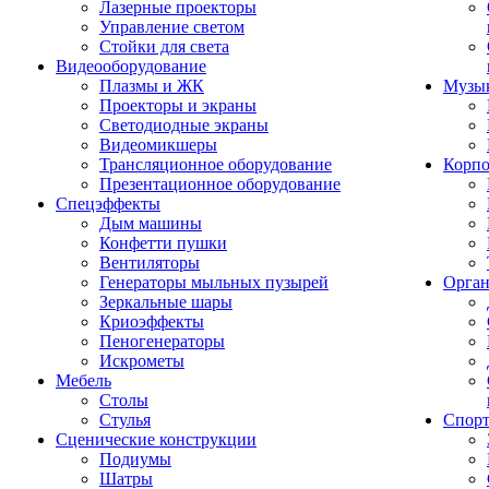
Лазерные проекторы
Управление светом
Стойки для света
Видеооборудование
Плазмы и ЖК
Музык
Проекторы и экраны
Светодиодные экраны
Видеомикшеры
Трансляционное оборудование
Корпо
Презентационное оборудование
Спецэффекты
Дым машины
Конфетти пушки
Вентиляторы
Генераторы мыльных пузырей
Орган
Зеркальные шары
Криоэффекты
Пеногенераторы
Искрометы
Мебель
Столы
Стулья
Спорт
Сценические конструкции
Подиумы
Шатры