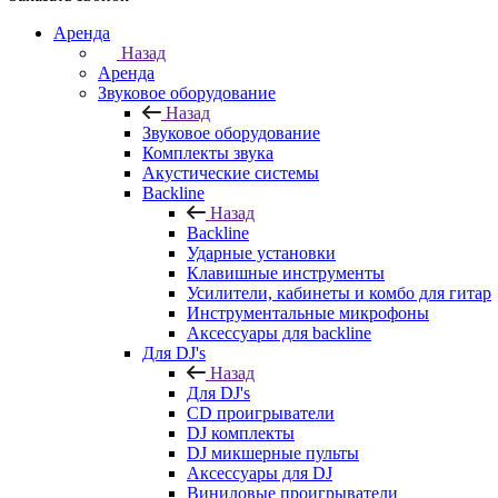
Аренда
Назад
Аренда
Звуковое оборудование
Назад
Звуковое оборудование
Комплекты звука
Акустические системы
Backline
Назад
Backline
Ударные установки
Клавишные инструменты
Усилители, кабинеты и комбо для гитар
Инструментальные микрофоны
Аксессуары для backline
Для DJ's
Назад
Для DJ's
CD проигрыватели
DJ комплекты
DJ микшерные пульты
Аксессуары для DJ
Виниловые проигрыватели