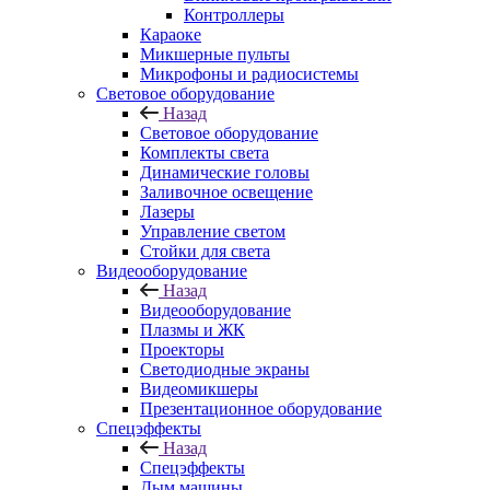
Контроллеры
Караоке
Микшерные пульты
Микрофоны и радиосистемы
Световое оборудование
Назад
Световое оборудование
Комплекты света
Динамические головы
Заливочное освещение
Лазеры
Управление светом
Стойки для света
Видеооборудование
Назад
Видеооборудование
Плазмы и ЖК
Проекторы
Светодиодные экраны
Видеомикшеры
Презентационное оборудование
Спецэффекты
Назад
Спецэффекты
Дым машины