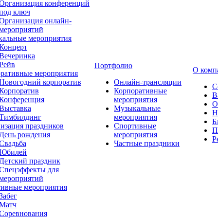
Организация конференций
под ключ
Организация онлайн-
мероприятий
альные мероприятия
Концерт
Вечеринка
Рейв
Портфолио
О комп
ративные мероприятия
Новогодний корпоратив
Онлайн-трансляции
С
Корпоратив
Корпоративные
В
Конференция
мероприятия
О
Выставка
Музыкальные
Н
Тимбилдинг
мероприятия
Б
изация праздников
Спортивные
П
День рождения
мероприятия
Р
Свадьба
Частные праздники
Юбилей
Детский праздник
Спецэффекты для
мероприятий
ивные мероприятия
Забег
Матч
Соревнования