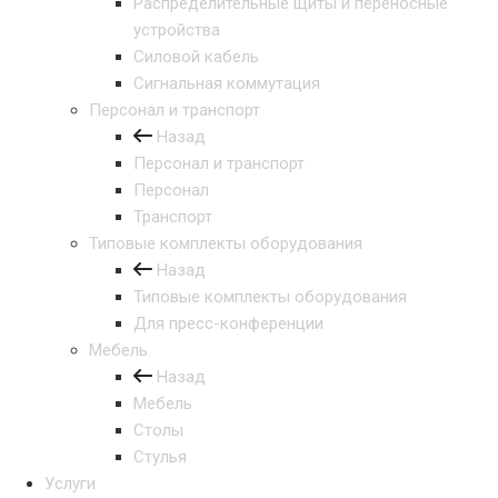
Распределительные щиты и переносные
устройства
Силовой кабель
Сигнальная коммутация
Персонал и транспорт
Назад
Персонал и транспорт
Персонал
Транспорт
Типовые комплекты оборудования
Назад
Типовые комплекты оборудования
Для пресс-конференции
Мебель
Назад
Мебель
Столы
Стулья
Услуги