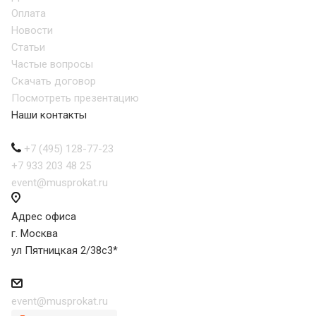
Оплата
Новости
Статьи
Частые вопросы
Скачать договор
Посмотреть презентацию
Наши контакты
+7 (495) 128-77-23
+7 933 203 48 25
event@musprokat.ru
Адрес офиса
г. Москва
ул Пятницкая 2/38с3*
event@musprokat.ru