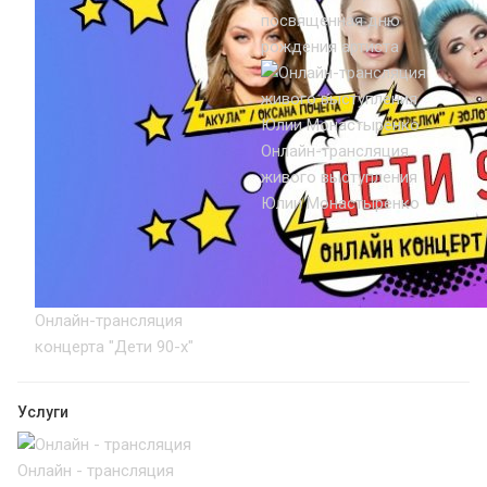
посвященная дню
рождения артиста
Онлайн-трансляция
живого выступления
Юлии Монастыренко
Онлайн-трансляция
концерта "Дети 90-х"
Услуги
Онлайн - трансляция