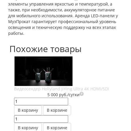
элементы управления яркостью и температурой, а
также, при необходимости, аккумуляторное питание
для мобильного использования. Аренда LED-панели у
МузПрокат гарантирует профессиональный уровень
освещения и техническую поддержку на всех этапах
работы.
Похожие товары
Видеосендер Hollyland JiYing Ultra 4K HDMI/SDI
5 000 руб./сутки
В корзину
В корзине
Ви
В корзину
В корзине