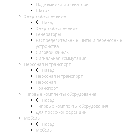
Подъёмники и элеваторы
Шатры
Энергообеспечение
Назад
Энергообеспечение
Генераторы
Распределительные щиты и переносные
устройства
Силовой кабель
Сигнальная коммутация
Персонал и транспорт
Назад
Персонал и транспорт
Персонал
Транспорт
Типовые комплекты оборудования
Назад
Типовые комплекты оборудования
Для пресс-конференции
Мебель
Назад
Мебель