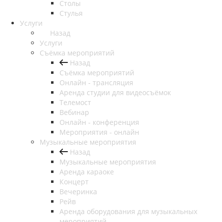
Столы
Стулья
Услуги
Назад
Услуги
Съёмка мероприятий
Назад
Съёмка мероприятий
Онлайн - трансляция
Аренда студии для видеосъёмок
Телемост
Вебинар
Онлайн - конференция
Мероприятия - онлайн
Музыкальные мероприятия
Назад
Музыкальные мероприятия
Аренда караоке
Концерт
Вечеринка
Рейв
Аренда оборудования для музыкальных
мероприятий