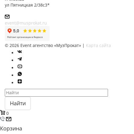
ул Пятницкая 2/38с3*
event@musprokat.ru
©
2026
Event агентство «МузПрокат» |
Карта сайта
Найти
0
Корзина