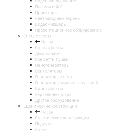
Видеооборудование
Плазмы и ЖК
Проекторы
Светодиодные экраны
Видеомикшеры
Презентационное оборудование
Спецэффекты
Назад
Спецэффекты
Дым машины
Конфетти пушки
Пеногенераторы
Вентиляторы
Генераторы снега
Генераторы мыльных пузырей
Криоэффекты
Зеркальные шары
Другое оборудование
Сценические конструкции
Назад
Сценические конструкции
Подиумы
Сцены