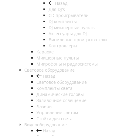
Назад
Для DJ's
CD проигрыватели
DJ комплекты
DJ микшерные пульты
Аксессуары для DJ
Виниловые проигрыватели
Контроллеры
Караоке
Микшерные пульты
Микрофоны и радиосистемы
Световое оборудование
Назад
Световое оборудование
Комплекты света
Динамические головы
Заливочное освещение
Лазеры
Управление светом
Стойки для света
Видеооборудование
Назад